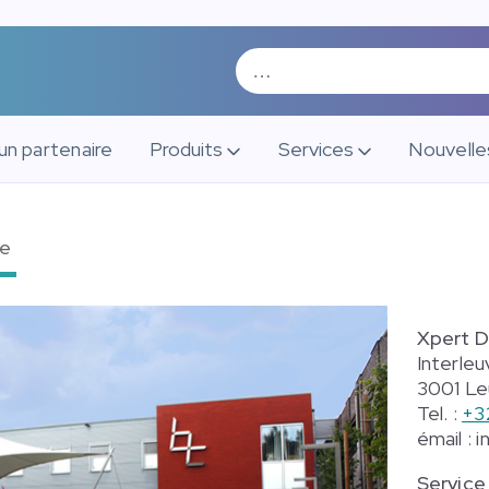
un partenaire
Produits
Services
Nouvelle
ue
Xpert 
Interleu
3001 Le
Tel. :
+3
émail : 
Service