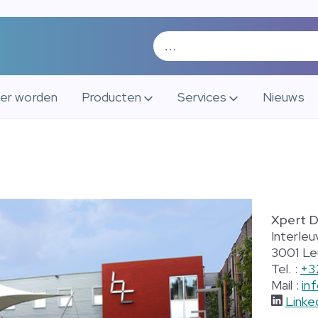
ner worden
Producten
Services
Nieuws
Xpert 
Interleu
3001 Le
Tel. :
+3
Mail :
in
Linke