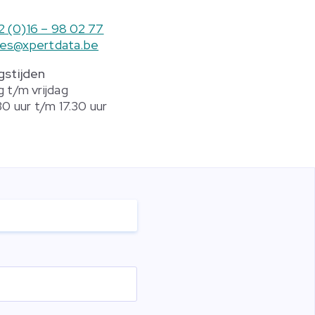
2 (0)16 – 98 02 77
les@xpertdata.be
stijden
 t/m vrijdag
0 uur t/m 17.30 uur