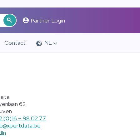
Partner Login
Contact
NL
Data
venlaan 62
uven
2 (0)16 – 98 02 77
fo@xpertdata.be
dIn