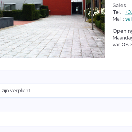
Sales
Tel. :
+3
Mail :
sa
Opening
Maandag
van 08.3
*
zijn verplicht