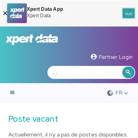
Xpert Data App
vue
Xpert Data
Zoeken
Rec
Partner Login
FR
Poste vacant
Actuellement, il n'y a pas de postes disponibles.