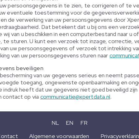
uw persoonsgegevens in te zien, te corrigeren of te ve
 uw eventuele toestemming voor de gegevensverwerking
en de verwerking van uw persoonsgegevens door Xpert
draagbaarheid. Dat betekent dat u bij ons een verzoe
wij van u beschikken in een computerbestand naar u of
te sturen. U kunt een verzoek tot inzage, correctie, ve
van uw persoonsgegevens of verzoek tot intrekking v
king van uw persoonsgegevens sturen naar
communicat
evens beveiligen
 bescherming van uw gegevens serieus en neemt pass
nbevoegde toegang, ongewenste openbaarmaking en onge
e indruk heeft dat uw gegevens niet goed beveiligd zijn o
n contact op via
communicatie@xpertdata.nl
.
NL
EN
FR
ontact
Algemene voorwaarden
Privacyverklari