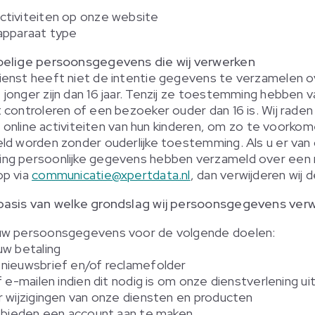
ctiviteiten op onze website
apparaat type
oelige persoonsgegevens die wij verwerken
enst heeft niet de intentie gegevens te verzamelen o
jonger zijn dan 16 jaar. Tenzij ze toestemming hebben 
 controleren of een bezoeker ouder dan 16 is. Wij rade
de online activiteiten van hun kinderen, om zo te voork
ld worden zonder ouderlijke toestemming. Als u er van 
ng persoonlijke gegevens hebben verzameld over een 
op via
communicatie@xpertdata.nl
, dan verwijderen wij 
basis van welke grondslag wij persoonsgegevens ver
uw persoonsgegevens voor de volgende doelen:
uw betaling
nieuwsbrief en/of reclamefolder
f e-mailen indien dit nodig is om onze dienstverlening u
r wijzigingen van onze diensten en producten
e bieden een account aan te maken