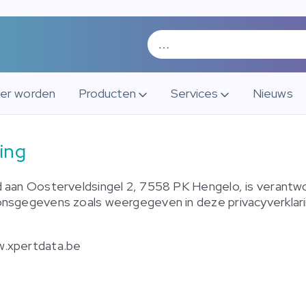
ner worden
Producten
Services
Nieuws
ring
 aan Oosterveldsingel 2, 7558 PK Hengelo, is verantwo
nsgegevens zoals weergegeven in deze privacyverklari
w.xpertdata.be