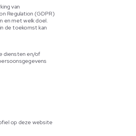
king van
ion Regulation (GDPR)
en en met welk doel.
 in de toekomst kan
e diensten en/of
de persoonsgegevens
ofiel op deze website