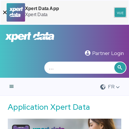
Xpert Data App
vue
Xpert Data
Zoeken
Rec
Partner Login
FR
Application Xpert Data