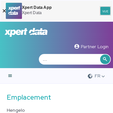
Xpert Data App
vue
Xpert Data
Zoeken
Rec
Partner Login
FR
Emplacement
Hengelo