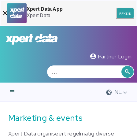
Xpert Data App
bekijk
Xpert Data
Zoeken
Zo
Partner Login
NL
Marketing & events
Xpert Data organiseert regelmatig diverse