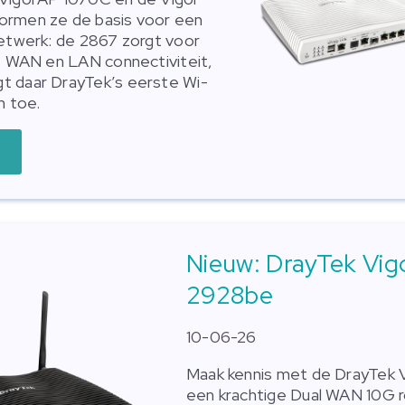
ormen ze de basis voor een
netwerk: de 2867 zorgt voor
le WAN en LAN connectiviteit,
t daar DrayTek’s eerste Wi-
n toe.
Nieuw: DrayTek Vig
2928be
10-06-26
Maak kennis met de DrayTek 
een krachtige Dual WAN 10G 