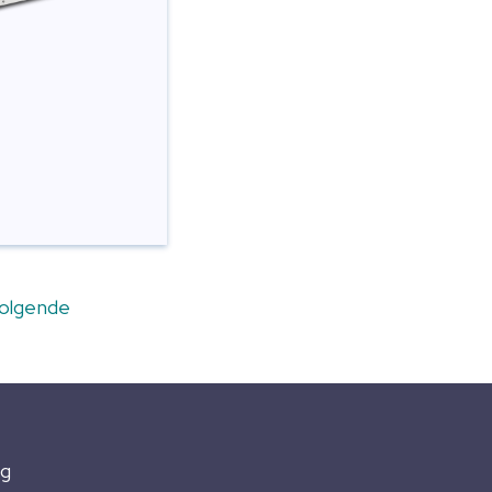
olgende
ng