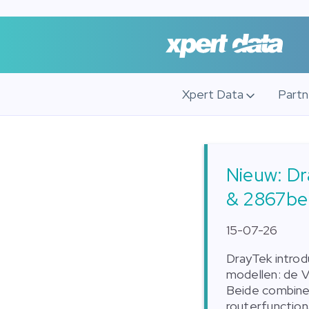
Xpert Data
Part
Nieuw: Dr
& 2867be
15-07-26
DrayTek intro
modellen: de V
Beide combine
routerfunction