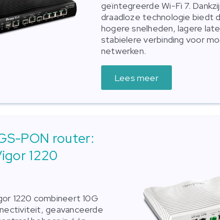
geïntegreerde Wi-Fi 7. Dankzi
draadloze technologie biedt 
hogere snelheden, lagere lat
stabielere verbinding voor mo
netwerken.
Lees meer
GS-PON router:
igor 1220
gor 1220 combineert 10G
ctiviteit, geavanceerde