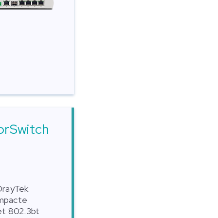
orSwitch
DrayTek
ompacte
et 802.3bt