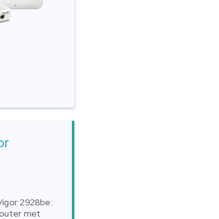
or
Vigor 2928be:
router met