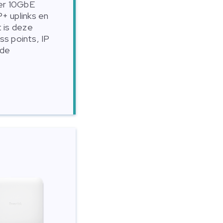
er 10GbE
 uplinks en
 is deze
ss points, IP
nde