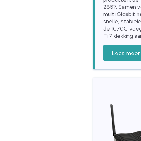
2867. Samen v
multi Gigabit 
snelle, stabie
de 1070C voeg
Fi 7 dekking aa
Lees meer