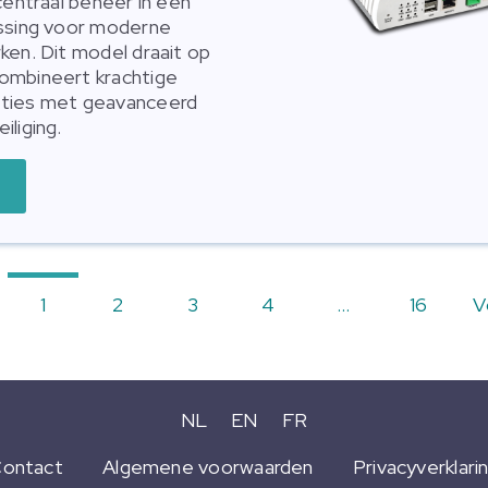
centraal beheer in één
ossing voor moderne
ken. Dit model draait op
ombineert krachtige
ties met geavanceerd
iliging.
1
2
3
4
…
16
V
NL
EN
FR
ontact
Algemene voorwaarden
Privacyverklari