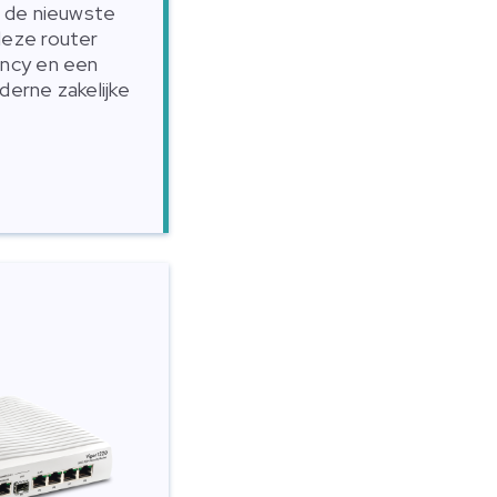
j de nieuwste
deze router
ency en een
derne zakelijke