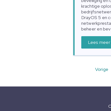
beveiliging en 
krachtige opl
bedrijfsnetwer
DrayOS 5 en c
netwerkpresta
beheer en beve
Lees meer
Vorige
C