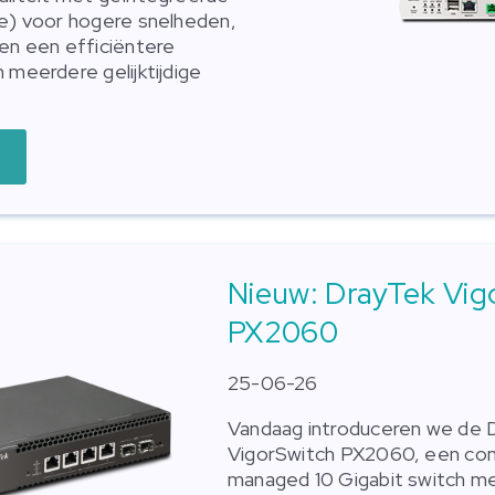
be) voor hogere snelheden,
 en een efficiëntere
 meerdere gelijktijdige
Nieuw: DrayTek Vig
PX2060
25-06-26
Vandaag introduceren we de 
VigorSwitch PX2060, een c
managed 10 Gigabit switch m