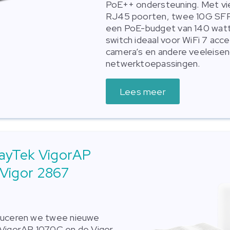
PoE++ ondersteuning. Met vi
RJ45 poorten, twee 10G SFP+
een PoE-budget van 140 watt
switch ideaal voor WiFi 7 acce
camera’s en andere veeleise
netwerktoepassingen.
Lees meer
rayTek VigorAP
 Vigor 2867
duceren we twee nieuwe
 VigorAP 1070C en de Vigor