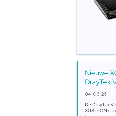
Nieuwe X
DrayTek V
04-06-26
De DrayTek Vi
XGS-PON conne