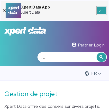
Xpert Data App
vue
Xpert Data
Zoeken
Rec
Partner Login
FR
Gestion de projet
Xpert Data offre des conseils sur divers projets.